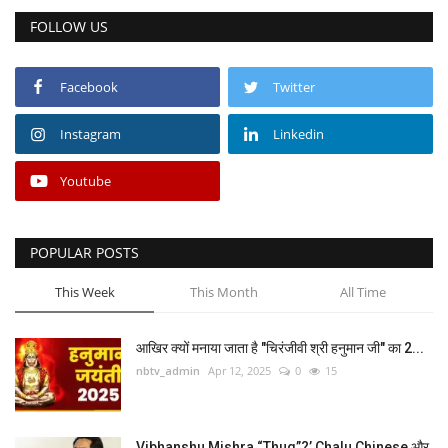
FOLLOW US
एनसीआर
राजनीति
Facebook
Twitter
Instagram
Linkedin
वीडियो
Youtube
अर्थ-व्यापार
चुनाव 2024
POPULAR POSTS
मनोरंजन
This Week
This Month
All Time
Gallery
आखिर क्यों मनाया जाता है "चिरंजीवी श्री हनुमान जी" का 2...
nbtv_admin
Apr 12, 2025
0
15
सोशल मीडिया
खेल-खिलाड़ी
Vibhanshu Mishra “Thug”?’ Chalu Chinese और