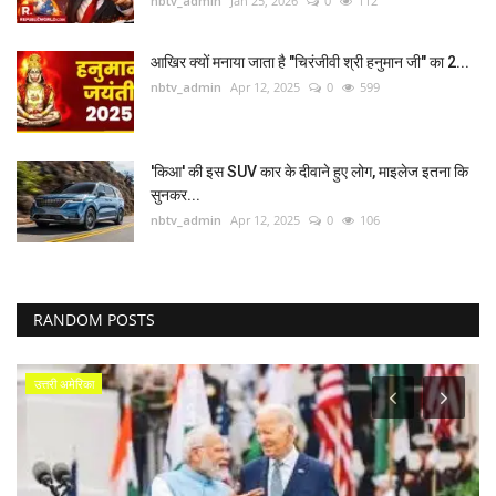
nbtv_admin
Jan 25, 2026
0
112
आखिर क्यों मनाया जाता है "चिरंजीवी श्री हनुमान जी" का 2...
nbtv_admin
Apr 12, 2025
0
599
'किआ' की इस SUV कार के दीवाने हुए लोग, माइलेज इतना कि
सुनकर...
nbtv_admin
Apr 12, 2025
0
106
RANDOM POSTS
उत्तरी अमेरिका