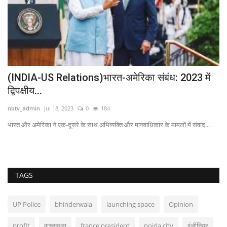
ी
(INDIA-US Relations)भारत-अमेरिका संबंध: 2023 में
B
द्विपक्षीय...
nb
nbtv_admin
Jul 18, 2023
0
184
जब 
भारत और अमेरिका ने एक-दूसरे के साथ अभिव्यक्ति और मानवाधिकार के मामलों में संवाद...
TAGS
UP Police
bhinderwala
launching space
Opinion
profit
वास्तुकला
france president
noida city
इंजीनियर