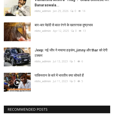
Banaraswala...
nbtv_admin
Jan 29, 2026
0
14
विज्ञान -तकनीक
घुमक्कड़
बार-बार मेहंदी से बाल रंगने के खतरनाक दुष्प्रभाव
nbtv_admin
Apr 12, 2025
0
13
धर्म-अध्यात्म
सेहत
Jeep: नई जीप ने मचाया हड़कंप, jimny और thar को देगी
टक्कर
nbtv_admin
Jul 13, 2023
1
6
ऑटोमोबाइल
पाकिस्तान के बारे में भारतीय क्या सोचते हैं
शिक्षा पेशा
nbtv_admin
Jul 11, 2023
0
5
विविध
NBTV English
RECOMMENDED POSTS