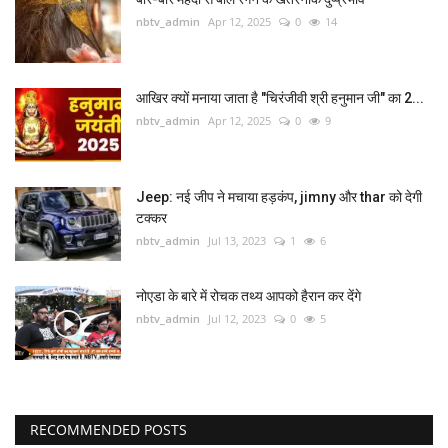
nbtv_admin
Apr 12, 2025
0
14
विज्ञान -तकनीक
घुमक्कड़
आखिर क्यों मनाया जाता है "चिरंजीवी श्री हनुमान जी" का 2...
nbtv_admin
Apr 12, 2025
0
9
धर्म-अध्यात्म
सेहत
Jeep: नई जीप ने मचाया हड़कंप, jimny और thar को देगी
टक्कर
nbtv_admin
Jul 13, 2023
1
6
ऑटोमोबाइल
नोएडा के बारे में रोचक तथ्य आपको हैरान कर देंगे
शिक्षा पेशा
nbtv_admin
Jul 12, 2023
0
5
विविध
NBTV English
RECOMMENDED POSTS