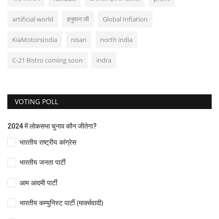
artificial world
हनुमान जी
Global Inflation
KiaMotorsIndia
nisan
north india
C-21 Bistro coming soon
indra
VOTING POLL
2024 में लोकसभा चुनाव कौन जीतेगा?
भारतीय राष्ट्रीय कांग्रेस
भारतीय जनता पार्टी
आम आदमी पार्टी
भारतीय कम्युनिस्ट पार्टी (मार्क्सवादी)