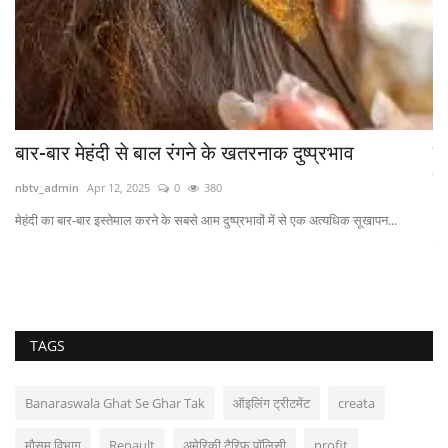
बार-बार मेहंदी से बाल रंगने के खतरनाक दुष्प्रभाव
इं
मि
nbtv_admin
Apr 12, 2025
0
380
nb
मेहंदी का बार-बार इस्तेमाल करने के सबसे आम दुष्प्रभावों में से एक अत्यधिक सूखापन...
गणत
TAGS
Banaraswala Ghat Se Ghar Tak
ऑइलिंग ट्रीटमेंट
creata
मौसम विभाग
Renault
अमेरिकी टैरिफ पॉलिसी
profit