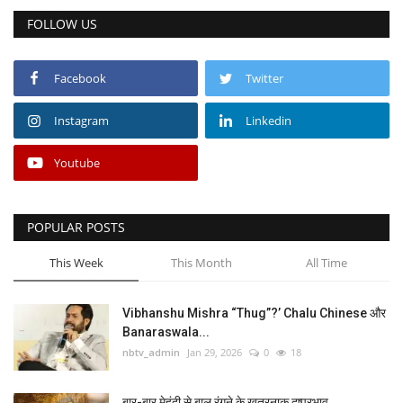
FOLLOW US
एनसीआर
राजनीति
Facebook
Twitter
Instagram
Linkedin
वीडियो
Youtube
अर्थ-व्यापार
चुनाव 2024
POPULAR POSTS
मनोरंजन
This Week
This Month
All Time
Gallery
Vibhanshu Mishra “Thug”?’ Chalu Chinese और
Banaraswala...
सोशल मीडिया
nbtv_admin
Jan 29, 2026
0
18
खेल-खिलाड़ी
बार-बार मेहंदी से बाल रंगने के खतरनाक दुष्प्रभाव