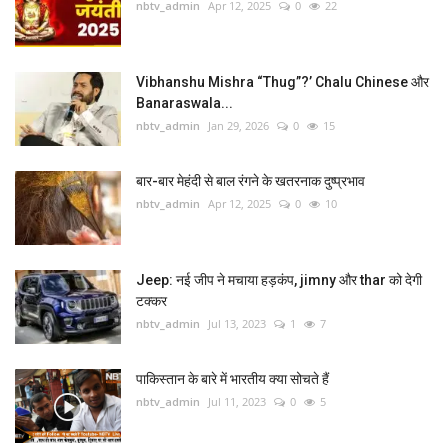
nbtv_admin
Apr 12, 2025
0
22
विज्ञान -तकनीक
Vibhanshu Mishra “Thug”?’ Chalu Chinese और
घुमक्कड़
Banaraswala...
nbtv_admin
Jan 29, 2026
0
15
धर्म-अध्यात्म
बार-बार मेहंदी से बाल रंगने के खतरनाक दुष्प्रभाव
सेहत
nbtv_admin
Apr 12, 2025
0
10
ऑटोमोबाइल
Jeep: नई जीप ने मचाया हड़कंप, jimny और thar को देगी
शिक्षा पेशा
टक्कर
nbtv_admin
Jul 13, 2023
1
7
विविध
पाकिस्तान के बारे में भारतीय क्या सोचते हैं
NBTV English
nbtv_admin
Jul 11, 2023
0
5