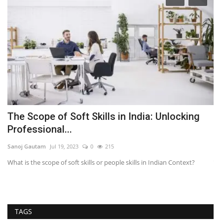
The Scope of Soft Skills in India: Unlocking
V
Professional...
B
Sanoj Gautam
Jul 19, 2023
0
215
nb
..
What is the scope of soft skills or people skills in Indian Context?
घर
Ch
TAGS