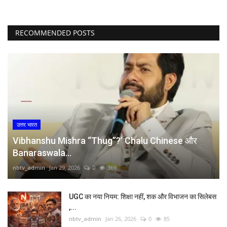
Language
English
हिन्दी
RECOMMENDED POSTS
उत्तर भारत
Vibhanshu Mishra “Thug”?’ Chalu Chinese और
Banaraswala...
nbtv_admin
Jan 29, 2026
0
369
UGC का नया नियम: शिक्षा नहीं, शक और विभाजन का सिलेबस
,...
nbtv_admin
Jan 26, 2026
0
85