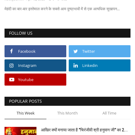
मेहंदी का बार-बार इस्तेमाल करने के सबसे आम दुष्प्रभावों में से एक अत्यधिक सूखापन...
एनसीआर
राजनीति
FOLLOW US
वीडियो
Facebook
Twitter
अर्थ-व्यापार
Instagram
Linkedin
चुनाव 2024
Youtube
मनोरंजन
POPULAR POSTS
Gallery
This Week
This Month
All Time
सोशल मीडिया
आखिर क्यों मनाया जाता है "चिरंजीवी श्री हनुमान जी" का 2...
खेल-खिलाड़ी