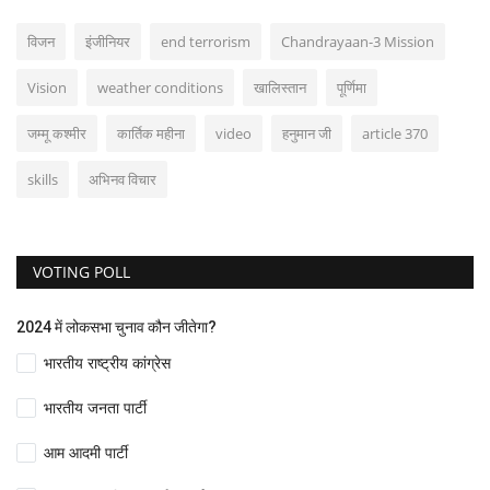
विजन
इंजीनियर
end terrorism
Chandrayaan-3 Mission
Vision
weather conditions
खालिस्तान
पूर्णिमा
जम्मू कश्मीर
कार्तिक महीना
video
हनुमान जी
article 370
skills
अभिनव विचार
VOTING POLL
2024 में लोकसभा चुनाव कौन जीतेगा?
भारतीय राष्ट्रीय कांग्रेस
भारतीय जनता पार्टी
आम आदमी पार्टी