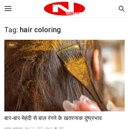
Tag:
hair coloring
Login
Register
सेहत
Home
Contact
भारत
दुनिया
प्रदेश
बार-बार मेहंदी से बाल रंगने के खतरनाक दुष्प्रभाव
उत्तर प्रदेश
nbtv_admin
Apr 12, 2025
0
382