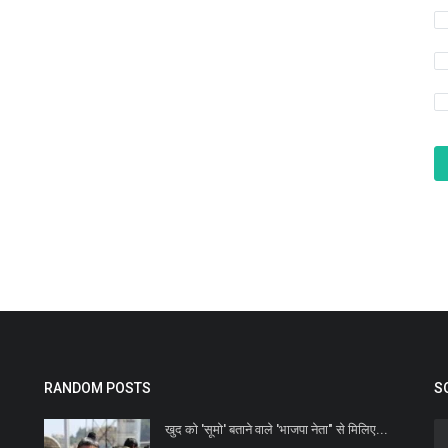
RANDOM POSTS
S
खुद को 'सूमो' बताने वाले 'भाजपा नेता" से मिलिए...