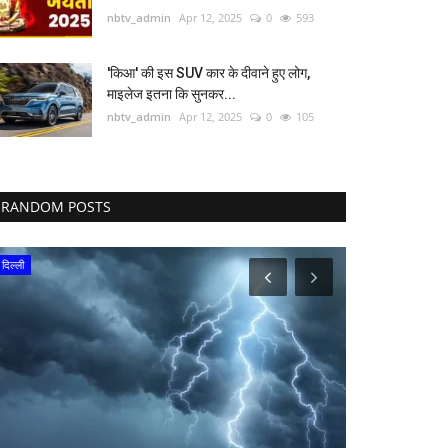
nbtv_admin
Apr 12, 2025
0
593
'किआ' की इस SUV कार के दीवाने हुए लोग,
माइलेज इतना कि सुनकर...
nbtv_admin
Apr 12, 2025
0
105
RANDOM POSTS
दिल्ली
वीडियो