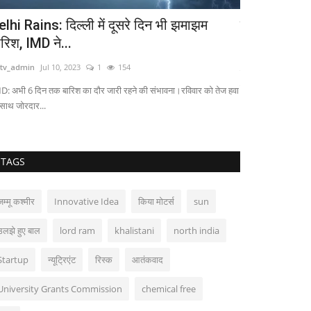
elhi Rains: दिल्ली में दूसरे दिन भी झमाझम
पाकिस्तान के बा
ारिश, IMD ने...
nbtv_admin
Jul 11
tv_admin
Jul 10, 2023
1
154
पाकिस्तान के बारे में भ
प्रतिक्रिया...
D: अभी 6 दिन तक बारिश का दौर जारी रहने की संभावना।रविवार को तेज हवा
 साथ जोरदार...
TAGS
जम्मू कश्मीर
Innovative Idea
किया मोटर्स
sun
उलझे हुए बाल
lord ram
khalistani
north india
Startup
न्यूट्रिएंट
रिस्क
आतंकवाद
University Grants Commission
chemical free