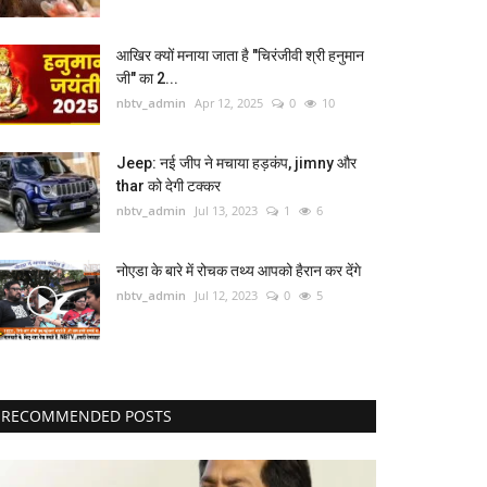
आखिर क्यों मनाया जाता है "चिरंजीवी श्री हनुमान
जी" का 2...
nbtv_admin
Apr 12, 2025
0
10
Jeep: नई जीप ने मचाया हड़कंप, jimny और
thar को देगी टक्कर
nbtv_admin
Jul 13, 2023
1
6
नोएडा के बारे में रोचक तथ्य आपको हैरान कर देंगे
nbtv_admin
Jul 12, 2023
0
5
RECOMMENDED POSTS