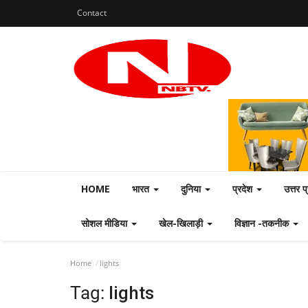
Contact
HOME
भारत
दुनिया
प्रदेश
उत्तर प
सोशल मीडिया
खेल-खिलाड़ी
विज्ञान -तकनीक
Home
lights
Tag:
lights