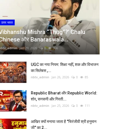
उत्तर भारत
Vibhanshu Mishra “Thug”?’ Chalu
Chinese और Banaraswala...
nbtv_admin
Jan 29, 2026
0
366
UGC का नया नियम: शिक्षा नहीं, शक और विभाजन
का सिलेबस ,...
nbtv_admin
Jan 26, 2026
0
85
Republic Bharat और Republic World:
शोर, सनसनी और गिरती...
nbtv_admin
Jan 25, 2026
0
111
आखिर क्यों मनाया जाता है "चिरंजीवी श्री हनुमान
जी" का 2...