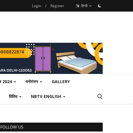
Login
/
Register
हिन्दी
ाव 2024
मनोरंजन
GALLERY
विविध
NBTV ENGLISH
FOLLOW US